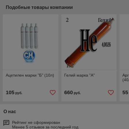
Подобные товары компании
Ацетилен марки "Б" (10л)
Гелий марка "А"
Арг
(40
105
660
55
руб.
руб.
О нас
Рейтинг не сформирован
Менее 5 отзывов за последний год