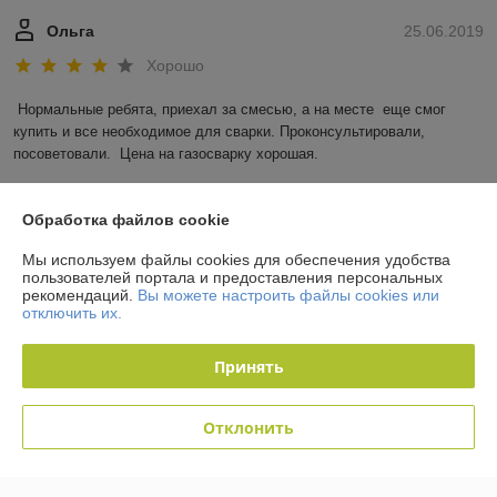
Ольга
25.06.2019
Хорошо
Нормальные ребята, приехал за смесью, а на месте  еще смог 
купить и все необходимое для сварки. Проконсультировали, 
посоветовали.  Цена на газосварку хорошая.
Показать все отзывы
Обработка файлов cookie
Мы используем файлы cookies для обеспечения удобства
О нас
пользователей портала и предоставления персональных
рекомендаций.
Вы можете настроить файлы cookies или
отключить их.
Контакты
Принять
Доставка и оплата
Отклонить
График работы
Полная версия сайта