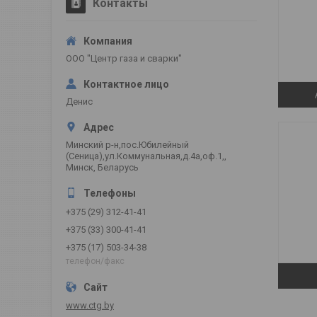
Контакты
ООО "Центр газа и сварки"
Денис
Минский р-н,пос.Юбилейный
(Сеница),ул.Коммунальная,д.4а,оф.1,,
Минск, Беларусь
+375 (29) 312-41-41
+375 (33) 300-41-41
+375 (17) 503-34-38
телефон/факс
www.ctg.by