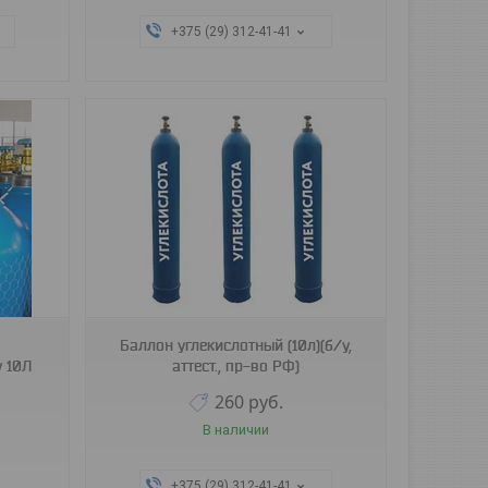
+375 (29) 312-41-41
Баллон углекислотный (10л)(б/у,
 10Л
аттест., пр-во РФ)
260
руб.
В наличии
+375 (29) 312-41-41