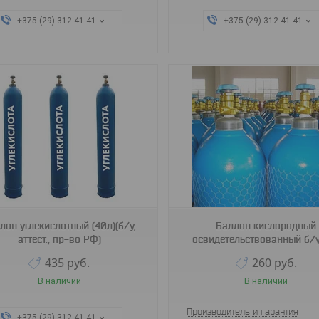
+375 (29) 312-41-41
+375 (29) 312-41-41
лон углекислотный (40л)(б/у,
Баллон кислородный
аттест., пр-во РФ)
освидетельствованный б/у
435
руб.
260
руб.
В наличии
В наличии
Производитель и гарантия
+375 (29) 312-41-41