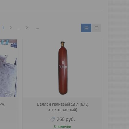
1
2
...
21
→
/у,
Баллон гелиевый 10 л (б/у,
аттестованный)
260
руб.
В наличии