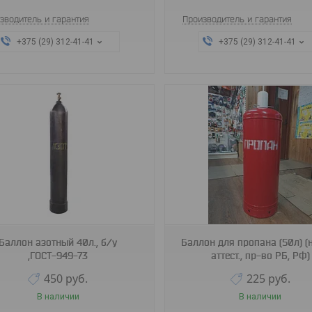
зводитель и гарантия
Производитель и гарантия
+375 (29) 312-41-41
+375 (29) 312-41-41
Баллон азотный 40л., б/у
Баллон для пропана (50л) (
,ГОСТ-949-73
аттест., пр-во РБ, РФ)
450
руб.
225
руб.
В наличии
В наличии