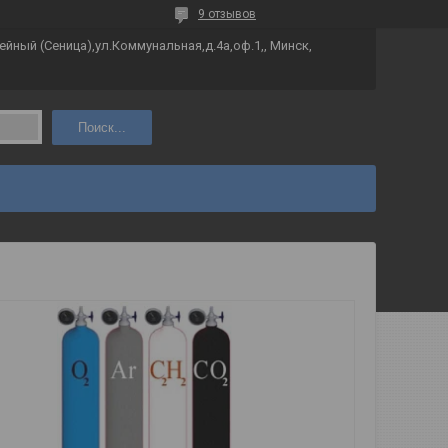
9 отзывов
йный (Сеница),ул.Коммунальная,д.4а,оф.1,, Минск,
Поиск...