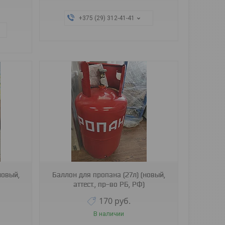
+375 (29) 312-41-41
новый,
Баллон для пропана (27л) (новый,
аттест., пр-во РБ, РФ)
170
руб.
В наличии