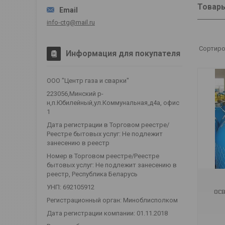
Товары
info-ctg@mail.ru
Информация для покупателя
ООО "Центр газа и сварки"
223056,Минский р-
н,п.Юбилейный,ул.Коммунальная,д4а, офис
1
Дата регистрации в Торговом реестре/
Реестре бытовых услуг: Не подлежит
занесению в реестр
Номер в Торговом реестре/Реестре
бытовых услуг: Не подлежит занесению в
реестр, Республика Беларусь
УНП: 692105912
ос
Регистрационный орган: Миноблисполком
Дата регистрации компании: 01.11.2018