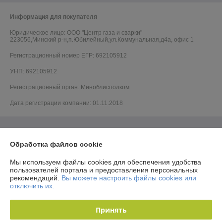
Информация для покупателя
Юридическое лицо:
ООО "Центр газа и сварки"
223056,Минский р-н,п.Юбилейный,ул.Коммунальная,д4а, офис 1
Регистрационный номер ЕГР: 692105912
УНП: 692105912
Регистрационный орган: Миноблисполком
Дата регистрации компании: 01.11.2018
Обработка файлов cookie
Мы используем файлы cookies для обеспечения удобства
пользователей портала и предоставления персональных
рекомендаций.
Вы можете настроить файлы cookies или
отключить их.
Принять