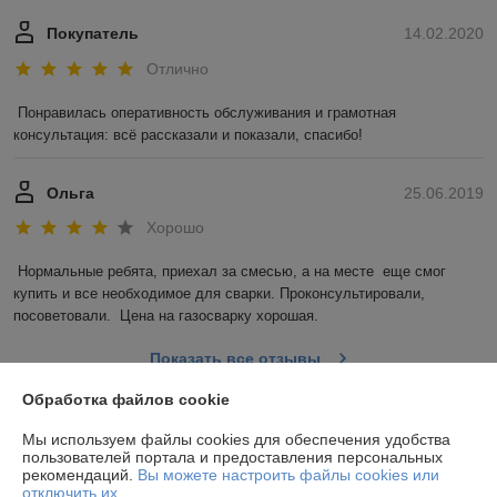
Покупатель
14.02.2020
Отлично
Понравилась оперативность обслуживания и грамотная 
консультация: всё рассказали и показали, спасибо!
Ольга
25.06.2019
Хорошо
Нормальные ребята, приехал за смесью, а на месте  еще смог 
купить и все необходимое для сварки. Проконсультировали, 
посоветовали.  Цена на газосварку хорошая.
Показать все отзывы
Обработка файлов cookie
О нас
Мы используем файлы cookies для обеспечения удобства
пользователей портала и предоставления персональных
рекомендаций.
Вы можете настроить файлы cookies или
Контакты
отключить их.