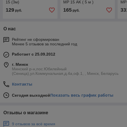
15 (3м)
MР 15 AK ( 5 м )
MР-
129
165
33
руб.
руб.
О нас
Рейтинг не сформирован
Менее 5 отзывов за последний год
Работает с 25.09.2012
г. Минск
Минский р-н,пос.Юбилейный
(Сеница),ул.Коммунальная,д.4а,оф.1, , Минск, Беларусь
Контакты
Показать весь график работы
Сегодня выходной
Отзывы о магазине
9 отзывов за всё время