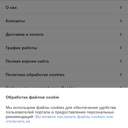
О нас
Контакты
Доставка и оплата
График работы
Полная версия сайта
Политика обработки cookies
Сайт создан на платформе Deal.by
Обработка файлов cookie
Информация для покупателя
Мы используем файлы cookies для обеспечения удобства
пользователей портала и предоставления персональных
Юридическое лицо:
ООО "Центр газа и сварки"
рекомендаций.
Вы можете настроить файлы cookies или
223056,Минский р-н,п.Юбилейный,ул.Коммунальная,д4а, офис 1
отключить их.