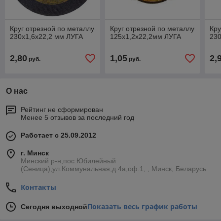
Круг отрезной по металлу
Круг отрезной по металлу
Кру
230х1,6х22,2 мм ЛУГА
125х1,2х22,2мм ЛУГА
230
2,80
1,05
2,
руб.
руб.
О нас
Рейтинг не сформирован
Менее 5 отзывов за последний год
Работает с 25.09.2012
г. Минск
Минский р-н,пос.Юбилейный
(Сеница),ул.Коммунальная,д.4а,оф.1, , Минск, Беларусь
Контакты
Показать весь график работы
Сегодня выходной